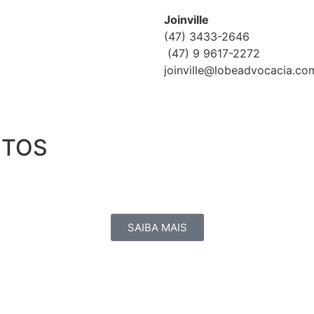
Joinville
(47) 3433-2646
(47) 9 9617-2272
joinville@lobeadvocacia.co
NTOS
SAIBA MAIS