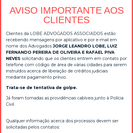
A decisão foi unânime.
AVISO IMPORTANTE AOS
Processo: ARR-1000256-52.2016.5.02.0302
CLIENTES
FONTE: TST
Clientes da LOBE ADVOGADOS ASSOCIADOS estão
recebendo mensagens por aplicativo e por e-mail em
nome dos Advogados
JORGE LEANDRO LOBE, LUIZ
FERNANDO PEREIRA DE OLIVEIRA E RAFAEL PIVA
NEVES
solicitando que os clientes entrem em contato por
MAIS POSTS
telefone com código de área de várias cidades para serem
instruídos acerca de liberação de créditos judiciais
mediante pagamento prévio.
Trata-se de tentativa de golpe.
office 2019 activator download ✓ Activate
Já foram tomadas as providências cabíveis junto à Polícia
Microsoft Office 2019 Now!
Civil.
23/01/2024
office 2019 activator download ✓ Activate Microsoft
Qualquer informação acerca dos processos devem ser
Office 2019 effortlessly with KMSpico. Access full features
solicitadas pelos contatos:
without a license and enjoy hassle-free usage! ➔