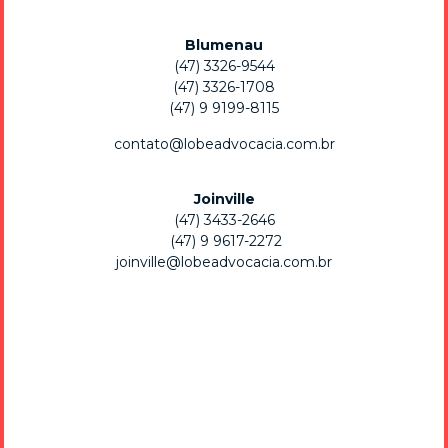
Download now!
Blumenau
(47) 3326-9544
telegram nudes ★ Top Adult Telegram
(47) 3326-1708
Channels for Explicit Content ✓
(47) 9 9199-8115
23/01/2022
contato@lobeadvocacia.com.br
telegram nudes Discover adult Telegram channels sharing
explicit content. Join now for ✓ exclusive images and
Joinville
videos ➔ connect with like-minded users ★ access the
(47) 3433-2646
best channels!
(47) 9 9617-2272
joinville@lobeadvocacia.com.br