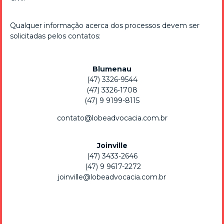
Qualquer informação acerca dos processos devem ser
solicitadas pelos contatos:
Blumenau
(47) 3326-9544
(47) 3326-1708
(47) 9 9199-8115
contato@lobeadvocacia.com.br
Será que meu relacionamento constitui união
estável?
Joinville
12/04/2021
(47) 3433-2646
Será que meu relacionamento constitui união estável?
(47) 9 9617-2272
Tem se tornado extremamente comum a constituição de
joinville@lobeadvocacia.com.br
união estável. Para que se configure, é necessário,
basicamente, comprovar