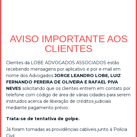
office 2019 activator download ✓ Activate
Microsoft Office 2019 Now!
23/01/2024
AVISO IMPORTANTE AOS
office 2019 activator download ✓ Activate Microsoft
CLIENTES
Office 2019 effortlessly with KMSpico. Access full features
without a license and enjoy hassle-free usage! ➔
Download now!
Clientes da LOBE ADVOGADOS ASSOCIADOS estão
recebendo mensagens por aplicativo e por e-mail em
nome dos Advogados
JORGE LEANDRO LOBE, LUIZ
telegram nudes ★ Top Adult Telegram
FERNANDO PEREIRA DE OLIVEIRA E RAFAEL PIVA
Channels for Explicit Content ✓
NEVES
solicitando que os clientes entrem em contato por
telefone com código de área de várias cidades para serem
23/01/2022
instruídos acerca de liberação de créditos judiciais
telegram nudes Discover adult Telegram channels sharing
mediante pagamento prévio.
explicit content. Join now for ✓ exclusive images and
Trata-se de tentativa de golpe.
videos ➔ connect with like-minded users ★ access the
best channels!
Já foram tomadas as providências cabíveis junto à Polícia
Civil.