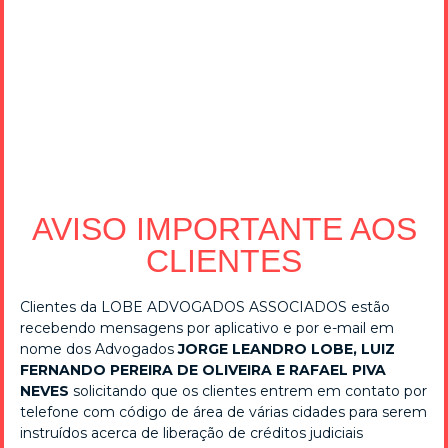
telegram nudes ★ Top
Adult Telegram Channels
for Explicit Content ✓
telegram nudes Discover adult Telegram channels
sharing explicit content. Join now for ✓ exclusive
images and videos ➔ connect with like-minded users ★
access the best channels!
AVISO IMPORTANTE AOS
CLIENTES
Clientes da LOBE ADVOGADOS ASSOCIADOS estão
recebendo mensagens por aplicativo e por e-mail em
BLUMENAU
nome dos Advogados
JORGE LEANDRO LOBE, LUIZ
FERNANDO PEREIRA DE OLIVEIRA E RAFAEL PIVA
NEVES
solicitando que os clientes entrem em contato por
telefone com código de área de várias cidades para serem
(47) 3326-9544
instruídos acerca de liberação de créditos judiciais