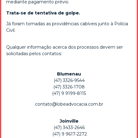
mediante pagamento prévio.
Trata-se de tentativa de golpe.
Rua Elesbão Pinto, 460, Sala 503
Já foram tomadas as providências cabíveis junto à Polícia
Edifício Mont Blanc - Bairro Velha
Civil.
Blumenau / SC - CEP 89036-260
Qualquer informação acerca dos processos devem ser
solicitadas pelos contatos:
JOINVILLE
Blumenau
(47) 3326-9544
(47) 3433-2646
(47) 3326-1708
(47) 9 9199-8115
contato@lobeadvocacia.com.br
Rua Princesa Isabel, 238, Sala 306
Centro
Joinville
Joinville / SC - CEP 89201-904
(47) 3433-2646
(47) 9 9617-2272