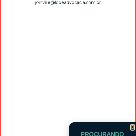
joinville@lobeadvocacia.com.br
BRASÍLIA
(61) 99879-0923
SRTV Sul, Quadra 701, Sala 420
Edifício Palácio do Rádio II, Asa Sul
Brasília / DF - CEP 70340-902
PROCURANDO